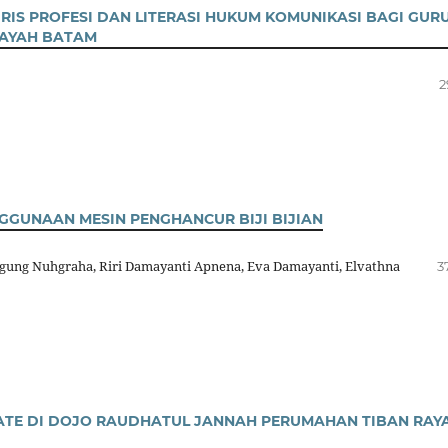
IS PROFESI DAN LITERASI HUKUM KOMUNIKASI BAGI GUR
DAYAH BATAM
2
GGUNAAN MESIN PENGHANCUR BIJI BIJIAN
 Agung Nuhgraha, Riri Damayanti Apnena, Eva Damayanti, Elvathna
3
ATE DI DOJO RAUDHATUL JANNAH PERUMAHAN TIBAN RAY