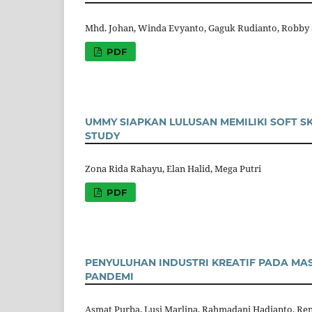
Mhd. Johan, Winda Evyanto, Gaguk Rudianto, Robby S
PDF
UMMY SIAPKAN LULUSAN MEMILIKI SOFT S
STUDY
Zona Rida Rahayu, Elan Halid, Mega Putri
PDF
PENYULUHAN INDUSTRI KREATIF PADA MA
PANDEMI
Asmat Purba, Lusi Marlina, Rahmadani Hadianto, Ren