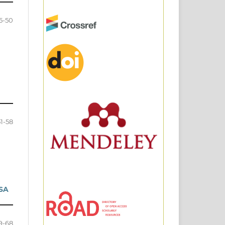
5-50
51-58
SA
9-68