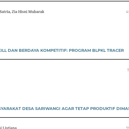
atria, Zia Hisni Mubarak
4
KILL DAN BERDAYA KOMPETITIF: PROGRAM BLPKL TRACER
SYARAKAT DESA SARIWANGI AGAR TETAP PRODUKTIF DIMA
i Listiana
5