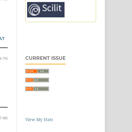
AT
CURRENT ISSUE
9-76
7-86
View My Stats