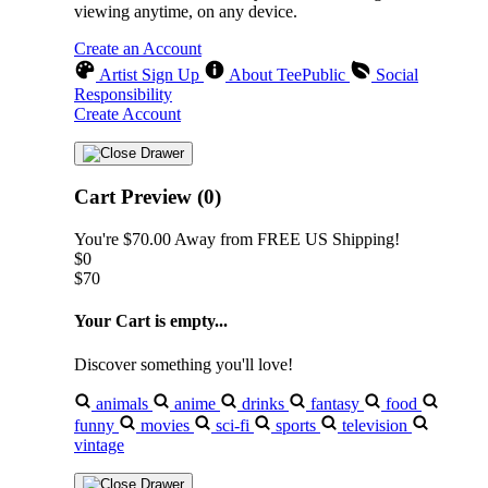
viewing anytime, on any device.
Create an Account
Artist Sign Up
About TeePublic
Social
Responsibility
Create Account
Cart Preview (0)
You're
$70.00
Away from
FREE US Shipping!
$0
$70
Your Cart is empty...
Discover something you'll love!
animals
anime
drinks
fantasy
food
funny
movies
sci-fi
sports
television
vintage