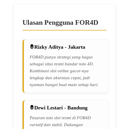
Ulasan Pengguna FOR4D
Rizky Aditya - Jakarta
FOR4D punya strategi yang bagus
sebagai situs resmi bandar toto 4D.
Kombinasi slot online gacor-nya
lengkap dan aksesnya cepat, jadi
nyaman banget buat main setiap hari.
Dewi Lestari - Bandung
Pasaran toto slot resmi di FOR4D
variatif dan stabil. Dukungan