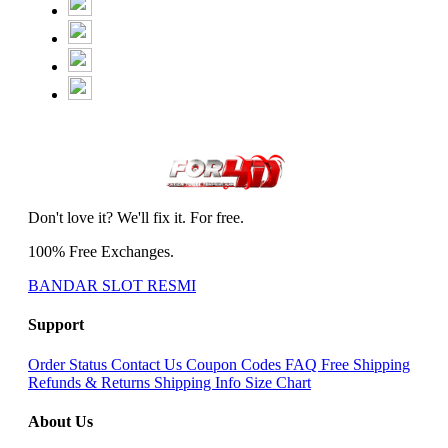
Don't love it? We'll fix it. For free.
100% Free Exchanges.
BANDAR SLOT RESMI
Support
Order Status
Contact Us
Coupon Codes
FAQ
Free Shipping
Refunds & Returns
Shipping Info
Size Chart
About Us