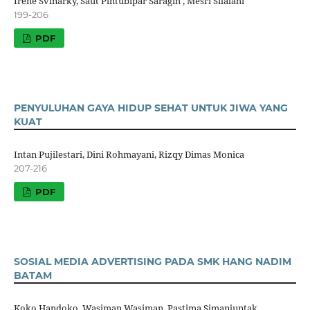
Irene Svinarky, Saut Pintubipar Saragih , Mesri Silalahi
199-206
PDF
PENYULUHAN GAYA HIDUP SEHAT UNTUK JIWA YANG
KUAT
Intan Pujilestari, Dini Rohmayani, Rizqy Dimas Monica
207-216
PDF
SOSIAL MEDIA ADVERTISING PADA SMK HANG NADIM
BATAM
Koko Handoko, Wasiman Wasiman, Pastima Simanjuntak