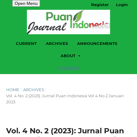
Open Menu
Register
Login
CURRENT
ARCHIVES
ANNOUNCEMENTS
ABOUT
SEARCH
HOME
/
ARCHIVES
/
Vol. 4 No. 2 (2023): Jurnal Puan Indonesia Vol 4 No 2 Januari
2023
Vol. 4 No. 2 (2023): Jurnal Puan