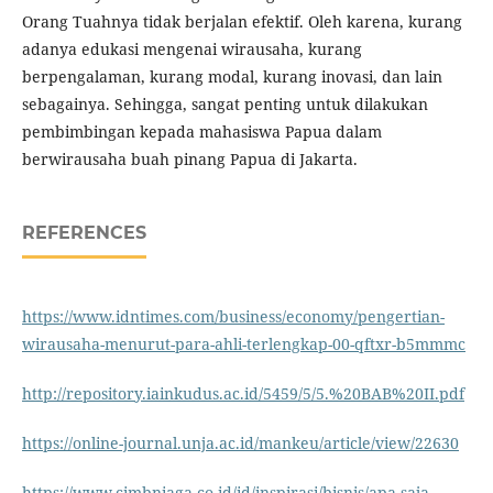
Orang Tuahnya tidak berjalan efektif. Oleh karena, kurang
adanya edukasi mengenai wirausaha, kurang
berpengalaman, kurang modal, kurang inovasi, dan lain
sebagainya. Sehingga, sangat penting untuk dilakukan
pembimbingan kepada mahasiswa Papua dalam
berwirausaha buah pinang Papua di Jakarta.
REFERENCES
https://www.idntimes.com/business/economy/pengertian-
wirausaha-menurut-para-ahli-terlengkap-00-qftxr-b5mmmc
http://repository.iainkudus.ac.id/5459/5/5.%20BAB%20II.pdf
https://online-journal.unja.ac.id/mankeu/article/view/22630
https://www.cimbniaga.co.id/id/inspirasi/bisnis/apa-saja-