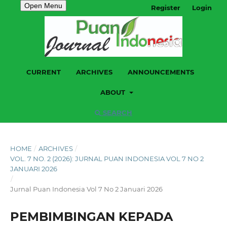
Open Menu
Register
Login
CURRENT
ARCHIVES
ANNOUNCEMENTS
ABOUT
SEARCH
HOME
/
ARCHIVES
/
VOL. 7 NO. 2 (2026): JURNAL PUAN INDONESIA VOL 7 NO 2
JANUARI 2026
/
Jurnal Puan Indonesia Vol 7 No 2 Januari 2026
PEMBIMBINGAN KEPADA