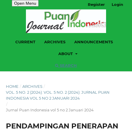
Open Menu
Register
Login
CURRENT
ARCHIVES
ANNOUNCEMENTS
ABOUT
SEARCH
HOME
/
ARCHIVES
/
VOL. 5 NO. 2 (2024): VOL. 5 NO. 2 (2024): JURNAL PUAN
INDONESIA VOL 5 NO 2 JANUARI 2024
/
Jurnal Puan Indonesia vol 5 no 2 Januari 2024
PENDAMPINGAN PENERAPAN