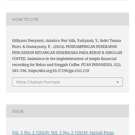
HOW TO CITE
Silfiyani Dwiyanti, Azzahra Nur Sifa, Yuliyanti, Y., Indri Tsania
Putri, & Damayanty, P. . (2024). PENDAMPINGAN PENERAPAN
PENCATATAN KEUANGAN SEDERHANA PADA REHAT & SINGGAH
COFFEE: Assistance in the implementation of simple financial
recording for Rehat and Singgah Coffee.
PUAN INDONESIA
,
5
(2),
583–596. https://doi.org/10.37296/jpi.v5i2.218
More Citation Formats
ISSUE
Vol. 5 No. 2 (2024): Vol. 5 No. 2 (2024): Jurnal Puan