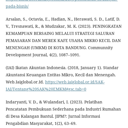
pada-bisnis/
Arsalan, S., Octavia, E., Hadian, N., Herawati, S. D., Latif, D.
V., Tresnawati, R., & Mudzakar, M. K. (2023). PENINGKATAN
KEMAMPUAN BERSAING MELALUI STRATEGI SALURAN
PEMASARAN DAN MEREK KAFE USAHA MIKRO KECIL DAN
MENENGAH (UMKM) DI KOTA BANDUNG. Communnity
Development Journal, 4(2), 1087–1091.
(IAI) Ikatan Akuntan Indonesia. (2018, January 1). Standar
Akuntansi Keuangan Entitas Mikro, Kecil dan Menengah.
Web.Iaiglobal.or.Id.
https://web.iaiglobal.or.id/SAK-
IAI/Tentang%20SAK%20EMKM#gsc.tab=0
Indaryanti, V. D., & Wulandari, I. (2023). Pelatihan
Pencatatan Pembukuan Sederhana pada Industri Rumahan
di Desa Kalangan Bantul. JIPM?: Jurnal Informasi
Pengabdian Masyarakat, 1(2), 63–69.