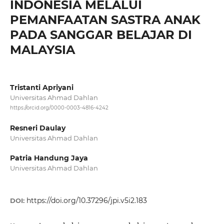
INDONESIA MELALUI
PEMANFAATAN SASTRA ANAK
PADA SANGGAR BELAJAR DI
MALAYSIA
Tristanti Apriyani
Universitas Ahmad Dahlan
https://orcid.org/0000-0003-4816-4242
Resneri Daulay
Universitas Ahmad Dahlan
Patria Handung Jaya
Universitas Ahmad Dahlan
https://doi.org/10.37296/jpi.v5i2.183
DOI: