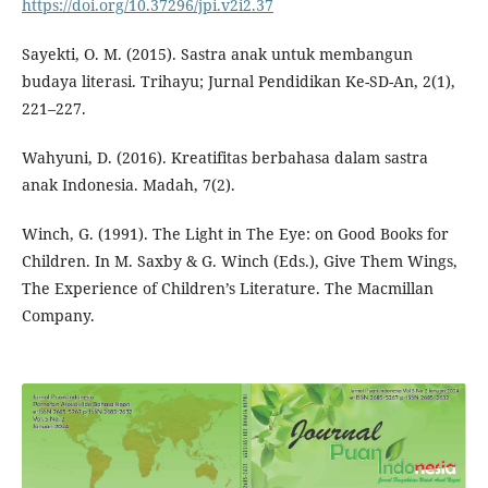
https://doi.org/10.37296/jpi.v2i2.37
Sayekti, O. M. (2015). Sastra anak untuk membangun
budaya literasi. Trihayu; Jurnal Pendidikan Ke-SD-An, 2(1),
221–227.
Wahyuni, D. (2016). Kreatifitas berbahasa dalam sastra
anak Indonesia. Madah, 7(2).
Winch, G. (1991). The Light in The Eye: on Good Books for
Children. In M. Saxby & G. Winch (Eds.), Give Them Wings,
The Experience of Children’s Literature. The Macmillan
Company.