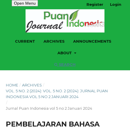
Open Menu
Register
Login
CURRENT
ARCHIVES
ANNOUNCEMENTS
ABOUT
SEARCH
HOME
/
ARCHIVES
/
VOL. 5 NO. 2 (2024): VOL. 5 NO. 2 (2024): JURNAL PUAN
INDONESIA VOL 5 NO 2 JANUARI 2024
/
Jurnal Puan Indonesia vol 5 no 2 Januari 2024
PEMBELAJARAN BAHASA