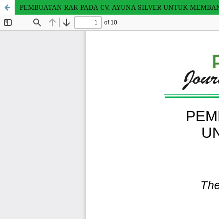
PEMBUATAN RAK PADA CV. AYUNA SILVER UNTUK MEMBA