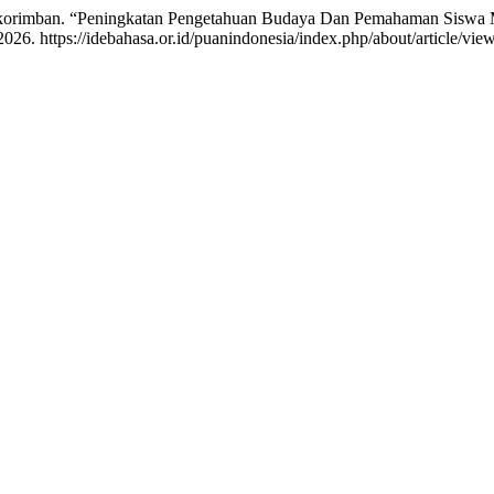
okorimban. “Peningkatan Pengetahuan Budaya Dan Pemahaman Siswa M
026. https://idebahasa.or.id/puanindonesia/index.php/about/article/vie