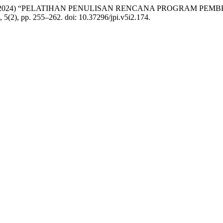
Wirasty. B, R. (2024) “PELATIHAN PENULISAN RENCANA PROG
, 5(2), pp. 255–262. doi: 10.37296/jpi.v5i2.174.