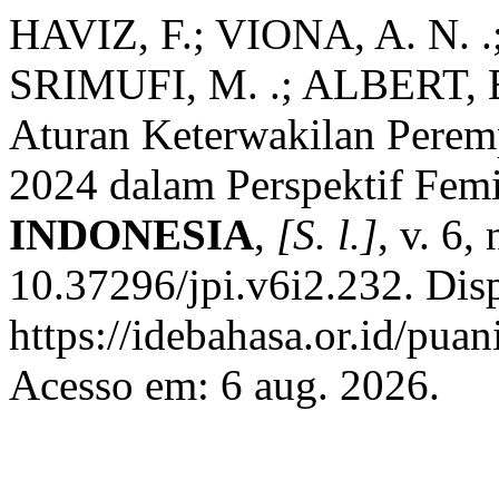
HAVIZ, F.; VIONA, A. N. 
SRIMUFI, M. .; ALBERT, E
Aturan Keterwakilan Perem
2024 dalam Perspektif Femi
INDONESIA
,
[S. l.]
, v. 6,
10.37296/jpi.v6i2.232. Dis
https://idebahasa.or.id/pua
Acesso em: 6 aug. 2026.