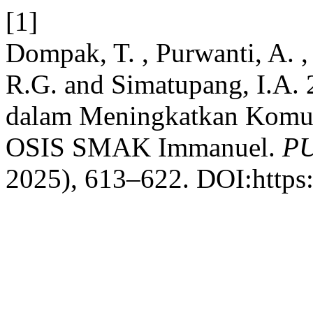
[1]
Dompak, T. , Purwanti, A. ,
R.G. and Simatupang, I.A
dalam Meningkatkan Komun
OSIS SMAK Immanuel.
P
2025), 613–622. DOI:https: