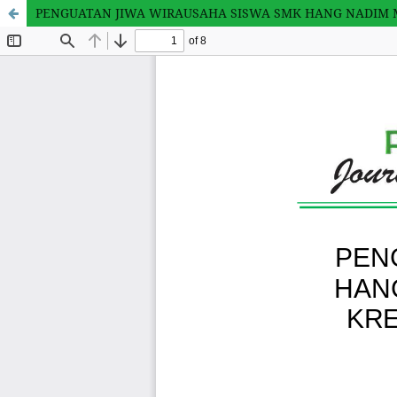
PENGUATAN JIWA WIRAUSAHA SISWA SMK HANG NADIM M