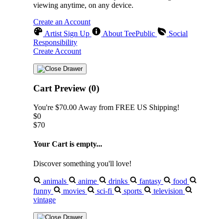
viewing anytime, on any device.
Create an Account
Artist Sign Up
About TeePublic
Social
Responsibility
Create Account
Cart Preview (0)
You're
$70.00
Away from
FREE US Shipping!
$0
$70
Your Cart is empty...
Discover something you'll love!
animals
anime
drinks
fantasy
food
funny
movies
sci-fi
sports
television
vintage