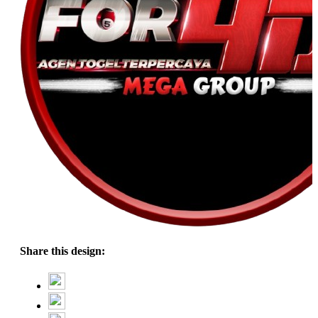
Share this design: