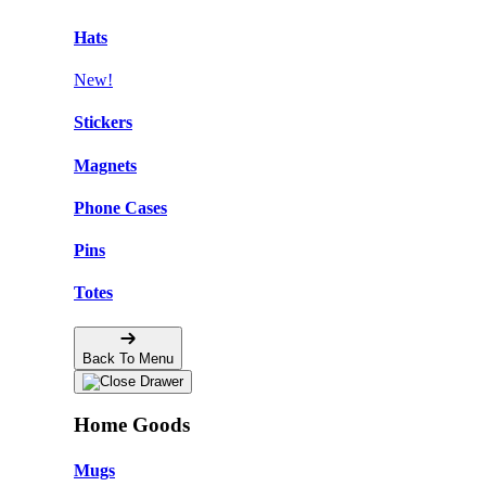
Hats
New!
Stickers
Magnets
Phone Cases
Pins
Totes
Back To Menu
Home Goods
Mugs