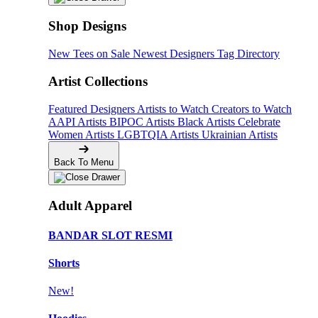
Shop Designs
New Tees on Sale
Newest Designers
Tag Directory
Artist Collections
Featured Designers
Artists to Watch
Creators to Watch
AAPI Artists
BIPOC Artists
Black Artists
Celebrate
Women Artists
LGBTQIA Artists
Ukrainian Artists
Back To Menu
Adult Apparel
BANDAR SLOT RESMI
Shorts
New!