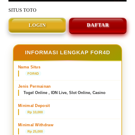
SITUS TOTO
DAFTAR
LOGIN
INFORMASI LENGKAP FOR4D
Nama Situs
FOR4D
Jenis Permainan
Togel Online , IDN Live, Slot Online, Casino
Minimal Deposit
Rp 10,000
Minimal Withdraw
Rp 25,000