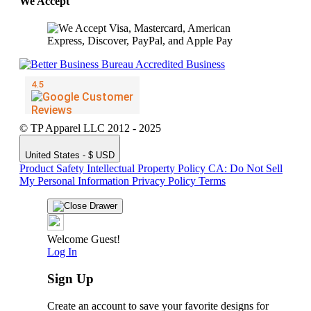
We Accept
© TP Apparel LLC 2012 - 2025
United States - $ USD
Product Safety
Intellectual Property Policy
CA: Do Not Sell
My Personal Information
Privacy Policy
Terms
Welcome Guest!
Log In
Sign Up
Create an account to save your favorite designs for