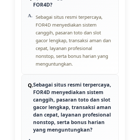
FOR4D?
Sebagai situs resmi terpercaya,
FOR4D menyediakan sistem
canggih, pasaran toto dan slot
gacor lengkap, transaksi aman dan
cepat, layanan profesional
nonstop, serta bonus harian yang
menguntungkan.
Sebagai situs resmi terpercaya,
FOR4D menyediakan sistem
canggih, pasaran toto dan slot
gacor lengkap, transaksi aman
dan cepat, layanan profesional
nonstop, serta bonus harian
yang menguntungkan?