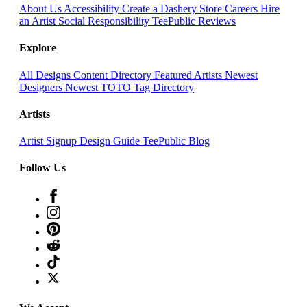
About Us
Accessibility
Create a Dashery Store
Careers
Hire
an Artist
Social Responsibility
TeePublic Reviews
Explore
All Designs
Content Directory
Featured Artists
Newest
Designers
Newest TOTO
Tag Directory
Artists
Artist Signup
Design Guide
TeePublic Blog
Follow Us