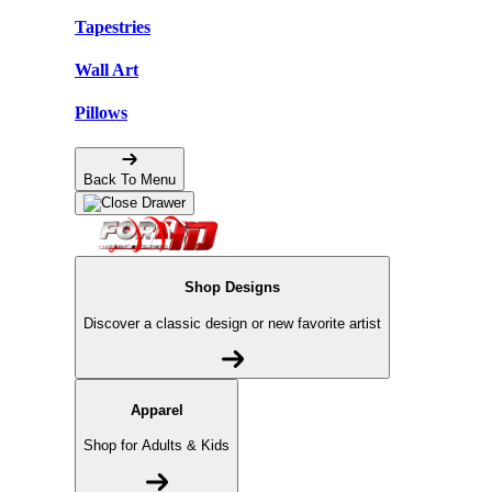
Tapestries
Wall Art
Pillows
Back To Menu
Shop Designs
Discover a classic design or new favorite artist
Apparel
Shop for Adults & Kids