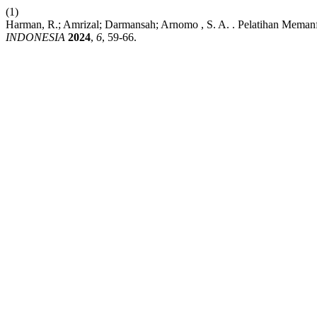
(1)
Harman, R.; Amrizal; Darmansah; Arnomo , S. A. . Pelatihan Meman
INDONESIA
2024
,
6
, 59-66.