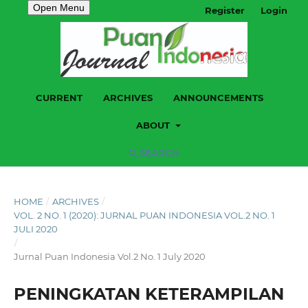
Open Menu
Register
Login
CURRENT
ARCHIVES
ANNOUNCEMENTS
ABOUT
SEARCH
HOME
/
ARCHIVES
/
VOL. 2 NO. 1 (2020): JURNAL PUAN INDONESIA VOL.2 NO. 1
JULI 2020
/
Jurnal Puan Indonesia Vol.2 No. 1 July 2020
PENINGKATAN KETERAMPILAN